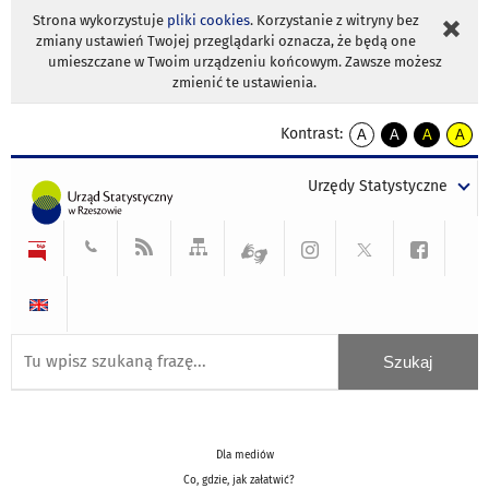
Strona wykorzystuje
pliki cookies
. Korzystanie z witryny bez
zmiany ustawień Twojej przeglądarki oznacza, że będą one
umieszczane w Twoim urządzeniu końcowym. Zawsze możesz
zmienić te ustawienia.
Kontrast:
A
A
A
A
kontrast
kontrast
kontrast
kontra
domyślny
biały
żółty
czarny
Urzędy Statystyczne
tekst
tekst
tekst
na
na
na
czarnym
czarnym
żółtym
Dla mediów
Co, gdzie, jak załatwić?