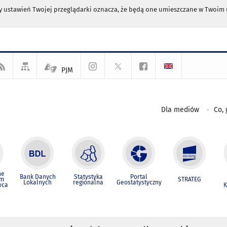
any ustawień Twojej przeglądarki oznacza, że będą one umieszczane w Twoi
PJM
Dla mediów
Co, 
ne
Bank Danych
Statystyka
Portal
um
STRATEG
Lokalnych
regionalna
Geostatystyczny
wca
K