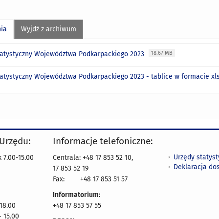
nia
Wyjdź z archiwum
tatystyczny Województwa Podkarpackiego 2023
18.67 MB
tatystyczny Województwa Podkarpackiego 2023 - tablice w formacie xl
 Urzędu:
Informacje telefoniczne:
Urzędy statys
 7.00-15.00
Centrala: +48 17 853 52 10,
Deklaracja do
17 853 52 19
Fax:
+48 17 853 51 57
Informatorium:
 18.00
+48 17 853 57 55
- 15.00