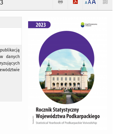
A
23
A
A
publikacją
aw danych
ryzujących
jewództwie