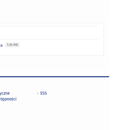
sx
1.06 MB
tyczne
ESS
stępności