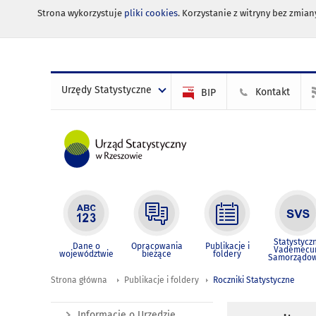
Strona wykorzystuje
pliki cookies
. Korzystanie z witryny bez zmi
Urzędy Statystyczne
Kontakt
BIP
Statystycz
Dane o
Opracowania
Publikacje i
Vademec
województwie
bieżące
foldery
Samorządo
Strona główna
Publikacje i foldery
Roczniki Statystyczne
Informacje o Urzędzie