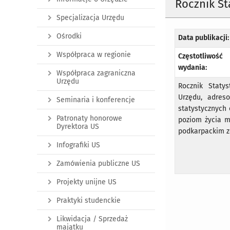
Rocznik S
Specjalizacja Urzędu
Ośrodki
Data publikacji:
Współpraca w regionie
Częstotliwość
wydania:
Współpraca zagraniczna
Urzędu
Rocznik Staty
Urzędu, adres
Seminaria i konferencje
statystycznych
Patronaty honorowe
poziom życia m
Dyrektora US
podkarpackim zo
Infografiki US
Zamówienia publiczne US
Projekty unijne US
Praktyki studenckie
Likwidacja / Sprzedaż
majątku