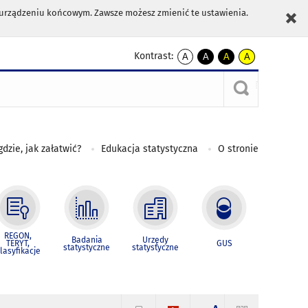
m urządzeniu końcowym. Zawsze możesz zmienić te ustawienia.
Kontrast:
A
A
A
A
kontrast
kontrast
kontrast
kontrast
domyślny
biały
żółty
czarny
tekst
tekst
tekst
na
na
na
czarnym
czarnym
żółtym
gdzie, jak załatwić?
Edukacja statystyczna
O stronie
REGON,
Badania
Urzędy
TERYT,
GUS
statystyczne
statystyczne
lasyfikacje