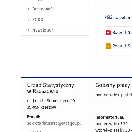
Dostępność
Pliki do pobra
RODO
Newsletter
Rocznik S
Rocznik S
Urząd Statystyczny
Godziny pracy
w Rzeszowie
poniedziałek-piątek
ul. Jana III Sobieskiego 10
35-959 Rzeszów
E-mail:
Informatorium:
sekretariatusrze@stat.gov.pl
poniedziałek 7.30 -
wtorek-piątek 7.30 