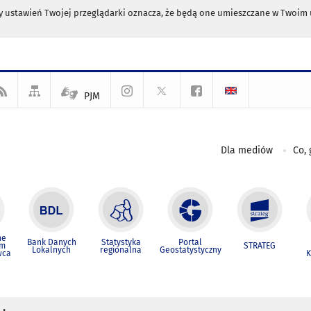
any ustawień Twojej przeglądarki oznacza, że będą one umieszczane w Twoi
PJM
Dla mediów
Co, 
ne
Bank Danych
Statystyka
Portal
um
STRATEG
Lokalnych
regionalna
Geostatystyczny
wca
K