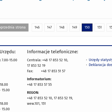
oprzednia strona
146
147
148
149
150
151
1
 Urzędu:
Informacje telefoniczne:
Urzędy statys
 7.00-15.00
Centrala: +48 17 853 52 10,
Deklaracja do
17 853 52 19
Fax:
+48 17 853 51 57
Informatorium:
 18.00
+48 17 853 57 55
- 15.00
REGON:
+48 17 853 52 10, 17 853 52 19,
 18.00
wew.101, 151
- 15.00