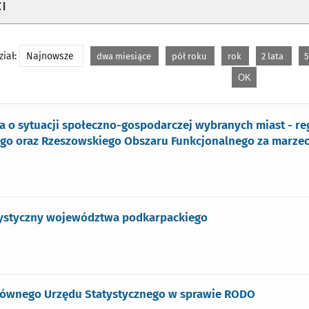
i
iał:
Najnowsze
dwa miesiące
pół roku
rok
2 lata
5
a o sytuacji społeczno-gospodarczej wybranych miast - 
go oraz Rzeszowskiego Obszaru Funkcjonalnego za marzec 
atystyczny województwa podkarpackiego
łównego Urzędu Statystycznego w sprawie RODO