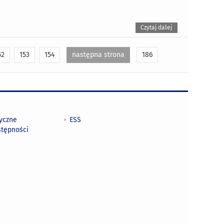
Czytaj dalej
52
153
154
następna strona
186
tyczne
ESS
stępności