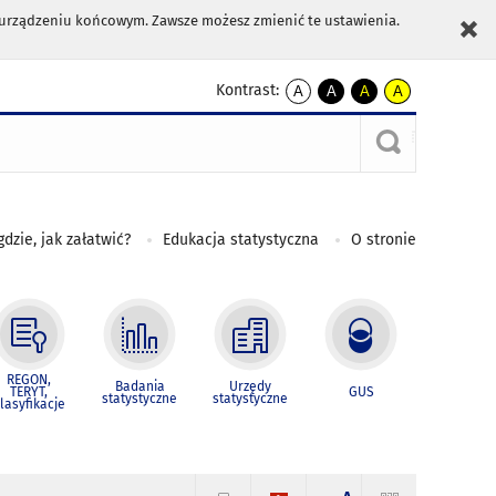
m urządzeniu końcowym. Zawsze możesz zmienić te ustawienia.
Kontrast:
A
A
A
A
kontrast
kontrast
kontrast
kontrast
domyślny
biały
żółty
czarny
tekst
tekst
tekst
na
na
na
czarnym
czarnym
żółtym
gdzie, jak załatwić?
Edukacja statystyczna
O stronie
REGON,
Badania
Urzędy
TERYT,
GUS
statystyczne
statystyczne
lasyfikacje