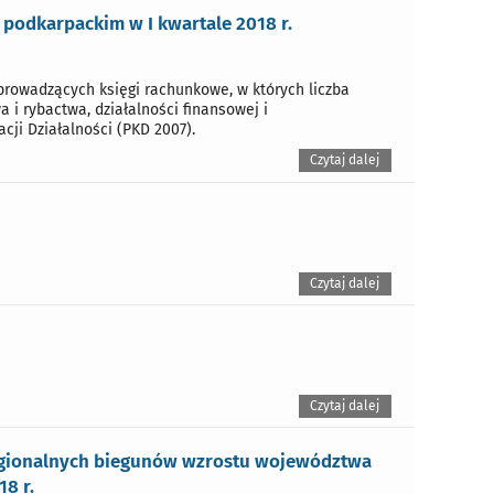
podkarpackim w I kwartale 2018 r.
rowadzących księgi rachunkowe, w których liczba
 i rybactwa, działalności finansowej i
cji Działalności (PKD 2007).
Czytaj dalej
Czytaj dalej
Czytaj dalej
regionalnych biegunów wzrostu województwa
8 r.