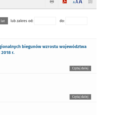
A
A
A
lub zakres od:
do:
 lat
regionalnych biegunów wzrostu województwa
2018 r.
Czytaj dalej
Czytaj dalej