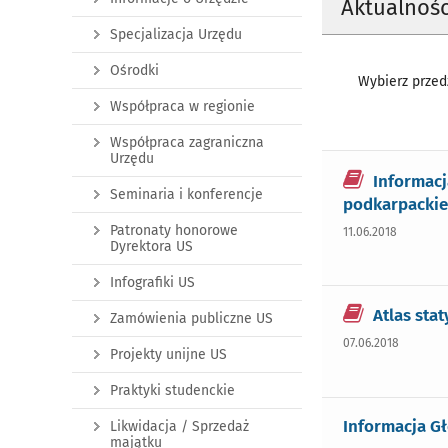
Aktualnośc
Specjalizacja Urzędu
Ośrodki
Wybierz przedz
Współpraca w regionie
Współpraca zagraniczna
Urzędu
Informacj
Seminaria i konferencje
podkarpackie
Patronaty honorowe
11.06.2018
Dyrektora US
Infografiki US
Atlas st
Zamówienia publiczne US
07.06.2018
Projekty unijne US
Praktyki studenckie
Informacja G
Likwidacja / Sprzedaż
majątku