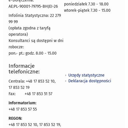
e-Doręczenia:
poniedziałek 7.30 - 18.00
AE:PL-90001-79795-BHJEI-26
wtorek-piątek 7.30 - 15.00
Infolinia Statystyczna: 22 279
99 99
(opłata zgodna z taryfą
operatora)
Konsultanci są dostępni w dni
robocze:
pon.- pt.: godz. 8.00 - 15.00
Informacje
telefoniczne:
Urzędy statystyczne
Deklaracja dostępności
Centrala: +48 17 853 52 10,
17 853 52 19
Fax:
+48 17 853 51 57
Informatorium:
+48 17 853 57 55
REGON:
+48 17 853 52 10, 17 853 52 19,