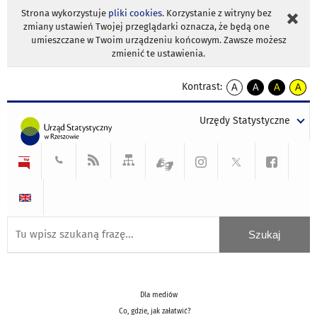
Strona wykorzystuje
pliki cookies
. Korzystanie z witryny bez
zmiany ustawień Twojej przeglądarki oznacza, że będą one
umieszczane w Twoim urządzeniu końcowym. Zawsze możesz
zmienić te ustawienia.
Kontrast:
A
A
A
A
kontrast
kontrast
kontrast
kontra
domyślny
biały
żółty
czarny
Urzędy Statystyczne
tekst
tekst
tekst
na
na
na
czarnym
czarnym
żółtym
Dla mediów
Co, gdzie, jak załatwić?