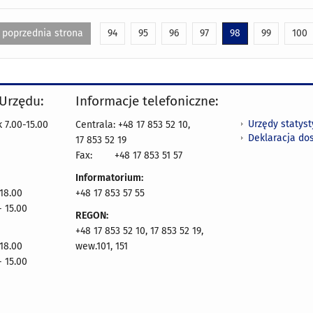
poprzednia strona
94
95
96
97
98
99
100
 Urzędu:
Informacje telefoniczne:
Urzędy statys
 7.00-15.00
Centrala: +48 17 853 52 10,
Deklaracja do
17 853 52 19
Fax:
+48 17 853 51 57
Informatorium:
 18.00
+48 17 853 57 55
- 15.00
REGON:
+48 17 853 52 10, 17 853 52 19,
 18.00
wew.101, 151
- 15.00