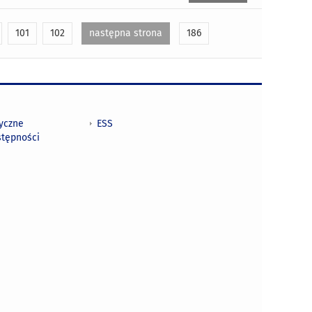
101
102
następna strona
186
tyczne
ESS
stępności