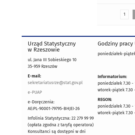
1
Urząd Statystyczny
Godziny pracy
w Rzeszowie
poniedziałek-piątek
ul. Jana III Sobieskiego 10
35-959 Rzeszów
E-mail:
Informatorium:
sekretariatusrze@stat.gov.pl
poniedziałek 7.30 -
wtorek-piątek 7.30 
e-PUAP
REGON:
e-Doręczenia:
poniedziałek 7.30 -
AE:PL-90001-79795-BHJEI-26
wtorek-piątek 7.30 
Infolinia Statystyczna: 22 279 99 99
(opłata zgodna z taryfą operatora)
Konsultanci są dostępni w dni