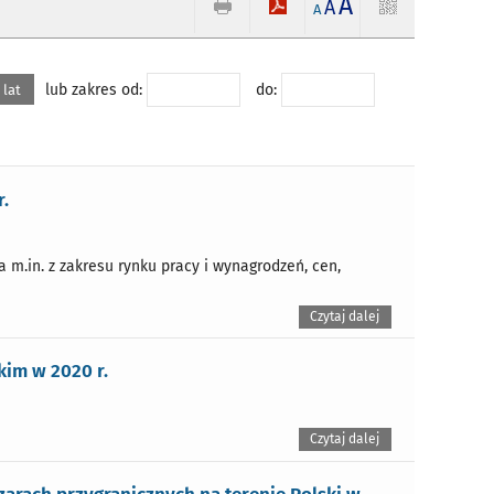
A
A
A
lub zakres od:
do:
 lat
.
.in. z zakresu rynku pracy i wynagrodzeń, cen,
Czytaj dalej
kim w 2020 r.
Czytaj dalej