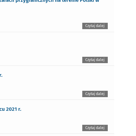
arach przygranicznych na terenie Polski w
Czytaj dalej
Czytaj dalej
.
Czytaj dalej
u 2021 r.
Czytaj dalej