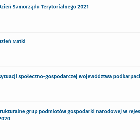
 Dzień Samorządu Terytorialnego 2021
Dzień Matki
 sytuacji społeczno-gospodarczej województwa podkarpac
trukturalne grup podmiotów gospodarki narodowej w rej
 2020