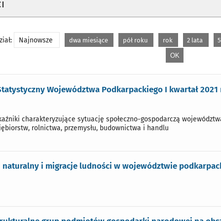
i
iał:
Najnowsze
dwa miesiące
pół roku
rok
2 lata
5
Statystyczny Województwa Podkarpackiego I kwartał 2021 r
źniki charakteryzujące sytuację społeczno-gospodarczą województwa m
iębiorstw, rolnictwa, przemysłu, budownictwa i handlu
h naturalny i migracje ludności w województwie podkarpac