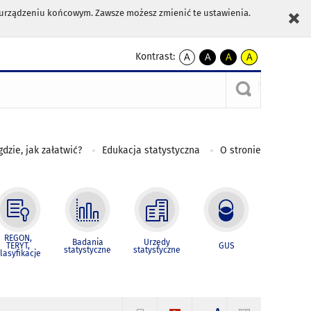
m urządzeniu końcowym. Zawsze możesz zmienić te ustawienia.
Kontrast:
A
A
A
A
kontrast
kontrast
kontrast
kontrast
domyślny
biały
żółty
czarny
tekst
tekst
tekst
na
na
na
czarnym
czarnym
żółtym
gdzie, jak załatwić?
Edukacja statystyczna
O stronie
REGON,
Badania
Urzędy
TERYT,
GUS
statystyczne
statystyczne
lasyfikacje