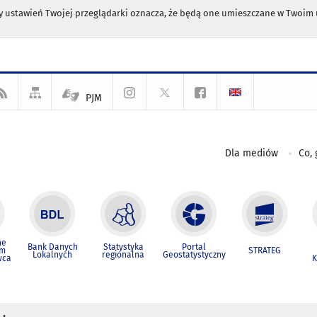
any ustawień Twojej przeglądarki oznacza, że będą one umieszczane w Twoi
PJM
Dla mediów
Co, 
ne
Bank Danych
Statystyka
Portal
um
STRATEG
Lokalnych
regionalna
Geostatystyczny
wca
K