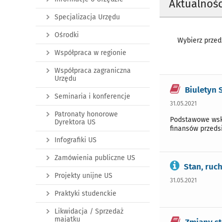
Aktualnośc
Specjalizacja Urzędu
Ośrodki
Wybierz przedz
Współpraca w regionie
Współpraca zagraniczna
Urzędu
Biuletyn 
Seminaria i konferencje
31.05.2021
Patronaty honorowe
Podstawowe wska
Dyrektora US
finansów przeds
Infografiki US
Zamówienia publiczne US
Stan, ruc
Projekty unijne US
31.05.2021
Praktyki studenckie
Likwidacja / Sprzedaż
majątku