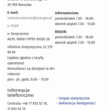
35-959 Rzeszów
E-mail:
Informatorium:
sekretariatusrze@stat.gov.pl
poniedziałek 7.30 - 18.00
wtorek-piątek 7.30 - 15.00
e-PUAP
REGON:
e-Doręczenia:
poniedziałek 7.30 - 18.00
AE:PL-90001-79795-BHJEI-26
wtorek-piątek 7.30 - 15.00
Infolinia Statystyczna: 22 279
99 99
(opłata zgodna z taryfą
operatora)
Konsultanci są dostępni w dni
robocze:
pon.- pt.: godz. 8.00 - 15.00
Informacje
telefoniczne:
Urzędy statystyczne
Deklaracja dostępności
Centrala: +48 17 853 52 10,
17 853 52 19