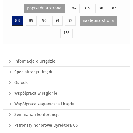
1
poprzednia strona
84
85
86
87
88
89
90
91
92
następna strona
156
Informacje o Urzędzie
Specjalizacja Urzędu
Ośrodki
Współpraca w regionie
Współpraca zagraniczna Urzędu
Seminaria i konferencje
Patronaty honorowe Dyrektora US