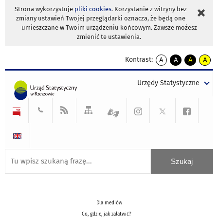
Strona wykorzystuje
pliki cookies
. Korzystanie z witryny bez
zmiany ustawień Twojej przeglądarki oznacza, że będą one
umieszczane w Twoim urządzeniu końcowym. Zawsze możesz
zmienić te ustawienia.
Kontrast:
A
A
A
A
kontrast
kontrast
kontrast
kontra
domyślny
biały
żółty
czarny
Urzędy Statystyczne
tekst
tekst
tekst
na
na
na
czarnym
czarnym
żółtym
Dla mediów
Co, gdzie, jak załatwić?