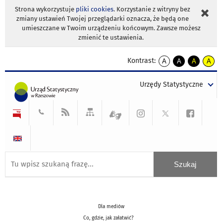
Strona wykorzystuje
pliki cookies
. Korzystanie z witryny bez
zmiany ustawień Twojej przeglądarki oznacza, że będą one
umieszczane w Twoim urządzeniu końcowym. Zawsze możesz
zmienić te ustawienia.
Kontrast:
A
A
A
A
kontrast
kontrast
kontrast
kontra
domyślny
biały
żółty
czarny
Urzędy Statystyczne
tekst
tekst
tekst
na
na
na
czarnym
czarnym
żółtym
Dla mediów
Co, gdzie, jak załatwić?