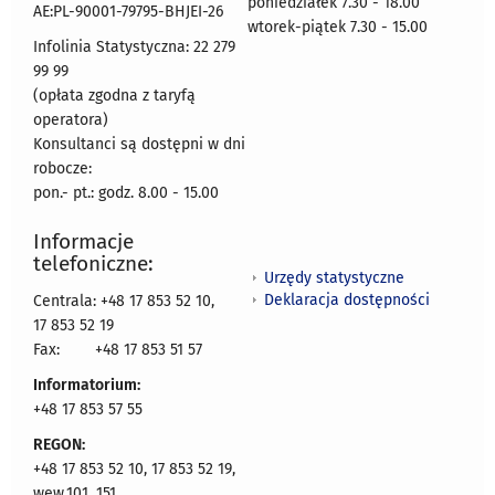
poniedziałek 7.30 - 18.00
AE:PL-90001-79795-BHJEI-26
wtorek-piątek 7.30 - 15.00
Infolinia Statystyczna: 22 279
99 99
(opłata zgodna z taryfą
operatora)
Konsultanci są dostępni w dni
robocze:
pon.- pt.: godz. 8.00 - 15.00
Informacje
telefoniczne:
Urzędy statystyczne
Deklaracja dostępności
Centrala: +48 17 853 52 10,
17 853 52 19
Fax:
+48 17 853 51 57
Informatorium:
+48 17 853 57 55
REGON:
+48 17 853 52 10, 17 853 52 19,
wew.101, 151