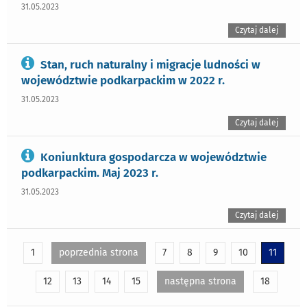
31.05.2023
Czytaj dalej
Stan, ruch naturalny i migracje ludności w
województwie podkarpackim w 2022 r.
31.05.2023
Czytaj dalej
Koniunktura gospodarcza w województwie
podkarpackim. Maj 2023 r.
31.05.2023
Czytaj dalej
1
poprzednia strona
7
8
9
10
11
12
13
14
15
następna strona
18