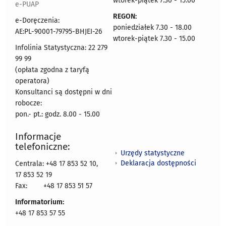
wtorek-piątek 7.30 - 15.00
e-PUAP
REGON:
e-Doręczenia:
poniedziałek 7.30 - 18.00
AE:PL-90001-79795-BHJEI-26
wtorek-piątek 7.30 - 15.00
Infolinia Statystyczna: 22 279
99 99
(opłata zgodna z taryfą
operatora)
Konsultanci są dostępni w dni
robocze:
pon.- pt.: godz. 8.00 - 15.00
Informacje
telefoniczne:
Urzędy statystyczne
Deklaracja dostępności
Centrala: +48 17 853 52 10,
17 853 52 19
Fax:
+48 17 853 51 57
Informatorium:
+48 17 853 57 55