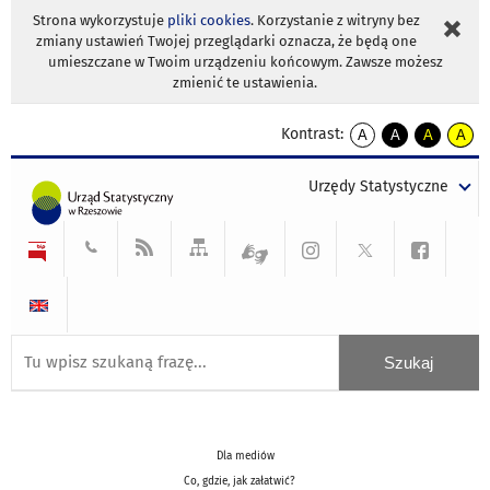
Strona wykorzystuje
pliki cookies
. Korzystanie z witryny bez
zmiany ustawień Twojej przeglądarki oznacza, że będą one
umieszczane w Twoim urządzeniu końcowym. Zawsze możesz
zmienić te ustawienia.
Kontrast:
A
A
A
A
kontrast
kontrast
kontrast
kontra
domyślny
biały
żółty
czarny
Urzędy Statystyczne
tekst
tekst
tekst
na
na
na
czarnym
czarnym
żółtym
Dla mediów
Co, gdzie, jak załatwić?