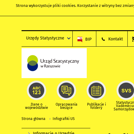
Strona wykorzystuje
pliki cookies
. Korzystanie z witryny bez zmi
Urzędy Statystyczne
Kontakt
BIP
Statystycz
Dane o
Opracowania
Publikacje i
Vademec
województwie
bieżące
foldery
Samorządo
Strona główna
Infografiki US
Informacje o Urzędzie