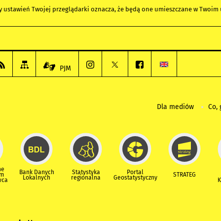
any ustawień Twojej przeglądarki oznacza, że będą one umieszczane w Twoi
PJM
Dla mediów
Co, 
ne
Bank Danych
Statystyka
Portal
um
STRATEG
Lokalnych
regionalna
Geostatystyczny
wca
K