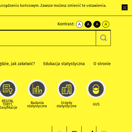
m urządzeniu końcowym. Zawsze możesz zmienić te ustawienia.
Kontrast:
A
A
A
A
kontrast
kontrast
kontrast
kontrast
domyślny
biały
żółty
czarny
tekst
tekst
tekst
na
na
na
czarnym
czarnym
żółtym
gdzie, jak załatwić?
Edukacja statystyczna
O stronie
REGON,
Badania
Urzędy
TERYT,
GUS
statystyczne
statystyczne
lasyfikacje