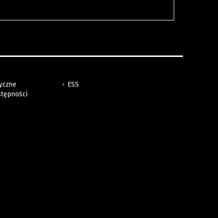
tyczne
ESS
stępności