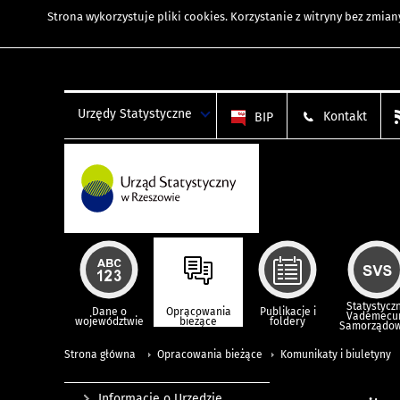
Strona wykorzystuje
pliki cookies
. Korzystanie z witryny bez zmi
Urzędy Statystyczne
Kontakt
BIP
Statystycz
Dane o
Opracowania
Publikacje i
Vademec
województwie
bieżące
foldery
Samorządo
Strona główna
Opracowania bieżące
Komunikaty i biuletyny
Informacje o Urzędzie