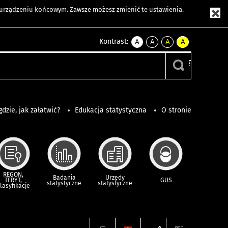
m urządzeniu końcowym. Zawsze możesz zmienić te ustawienia.
Kontrast:
A
A
A
A
kontrast
kontrast
kontrast
kontrast
domyślny
biały
żółty
czarny
tekst
tekst
tekst
na
na
na
czarnym
czarnym
żółtym
gdzie, jak załatwić?
Edukacja statystyczna
O stronie
REGON,
Badania
Urzędy
TERYT,
GUS
statystyczne
statystyczne
lasyfikacje