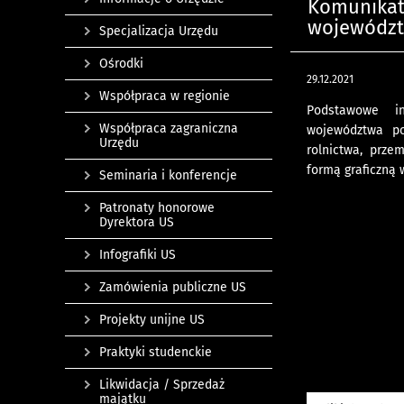
Komunikat 
województw
Specjalizacja Urzędu
Ośrodki
29.12.2021
Współpraca w regionie
Podstawowe in
Współpraca zagraniczna
województwa po
Urzędu
rolnictwa, prze
formą graficzną 
Seminaria i konferencje
Patronaty honorowe
Dyrektora US
Infografiki US
Zamówienia publiczne US
Projekty unijne US
Praktyki studenckie
Likwidacja / Sprzedaż
majątku