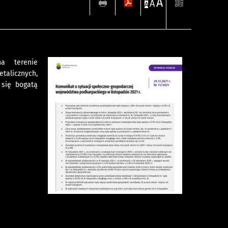
A
A
A
na terenie
talicznych,
 się bogatą