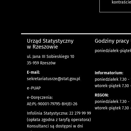
kontraści
Urząd Statystyczny
Godziny pracy
w Rzeszowie
poniedziałek-piątek
ul. Jana III Sobieskiego 10
35-959 Rzeszów
E-mail:
Informatorium:
sekretariatusrze@stat.gov.pl
poniedziałek 7.30 -
wtorek-piątek 7.30 
e-PUAP
REGON:
e-Doręczenia:
poniedziałek 7.30 -
AE:PL-90001-79795-BHJEI-26
wtorek-piątek 7.30 
Infolinia Statystyczna: 22 279 99 99
(opłata zgodna z taryfą operatora)
Konsultanci są dostępni w dni