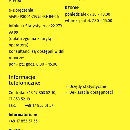
e-PUAP
REGON:
e-Doręczenia:
poniedziałek 7.30 - 18.00
AE:PL-90001-79795-BHJEI-26
wtorek-piątek 7.30 - 15.00
Infolinia Statystyczna: 22 279
99 99
(opłata zgodna z taryfą
operatora)
Konsultanci są dostępni w dni
robocze:
pon.- pt.: godz. 8.00 - 15.00
Informacje
telefoniczne:
Urzędy statystyczne
Deklaracja dostępności
Centrala: +48 17 853 52 10,
17 853 52 19
Fax:
+48 17 853 51 57
Informatorium:
+48 17 853 57 55