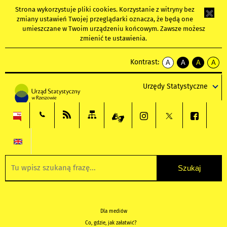
Strona wykorzystuje
pliki cookies
. Korzystanie z witryny bez
zmiany ustawień Twojej przeglądarki oznacza, że będą one
umieszczane w Twoim urządzeniu końcowym. Zawsze możesz
zmienić te ustawienia.
Kontrast:
A
A
A
A
kontrast
kontrast
kontrast
kontra
domyślny
biały
żółty
czarny
Urzędy Statystyczne
tekst
tekst
tekst
na
na
na
czarnym
czarnym
żółtym
Dla mediów
Co, gdzie, jak załatwić?