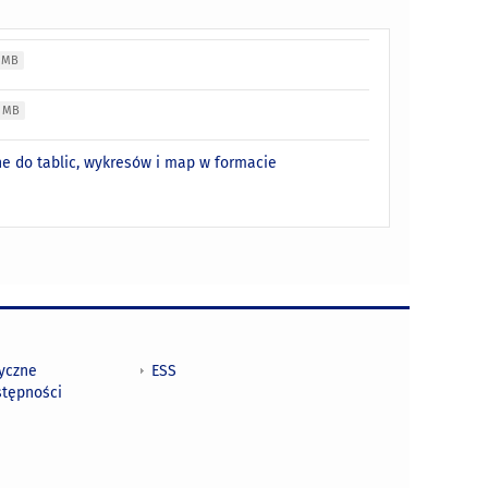
5 MB
8 MB
ne do tablic, wykresów i map w formacie
tyczne
ESS
stępności