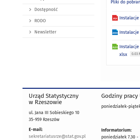
Pliki do pobra
Dostępność
Instalacj
RODO
Newsletter
Instalacj
Instalacj
xlsx
0.03
Urząd Statystyczny
Godziny pracy
w Rzeszowie
poniedziałek-piątek
ul. Jana III Sobieskiego 10
35-959 Rzeszów
E-mail:
Informatorium:
sekretariatusrze@stat.gov.pl
poniedziałek 7.30 -