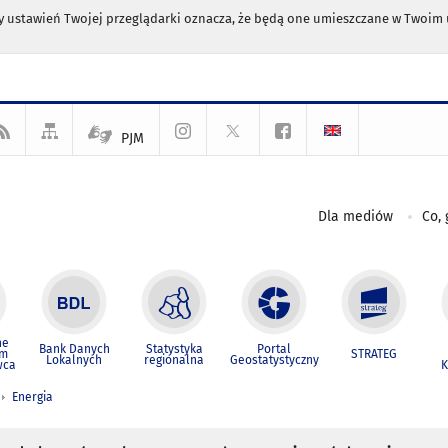
any ustawień Twojej przeglądarki oznacza, że będą one umieszczane w Twoi
PJM
Dla mediów
Co, 
ne
Bank Danych
Statystyka
Portal
um
STRATEG
Lokalnych
regionalna
Geostatystyczny
wca
K
Energia