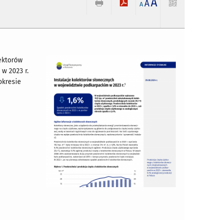
A
A
A
ektorów
 w 2023 r.
okresie