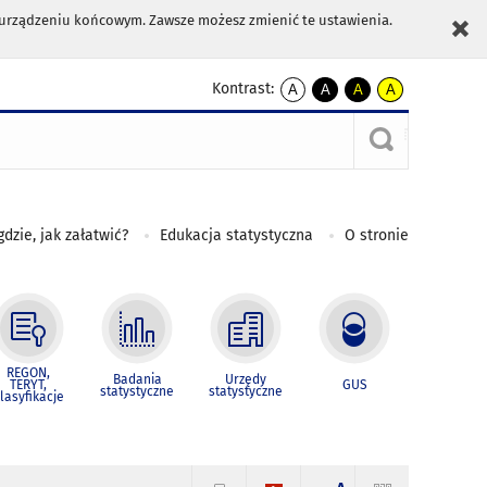
m urządzeniu końcowym. Zawsze możesz zmienić te ustawienia.
Kontrast:
A
A
A
A
kontrast
kontrast
kontrast
kontrast
domyślny
biały
żółty
czarny
tekst
tekst
tekst
na
na
na
czarnym
czarnym
żółtym
gdzie, jak załatwić?
Edukacja statystyczna
O stronie
REGON,
Badania
Urzędy
TERYT,
GUS
statystyczne
statystyczne
lasyfikacje