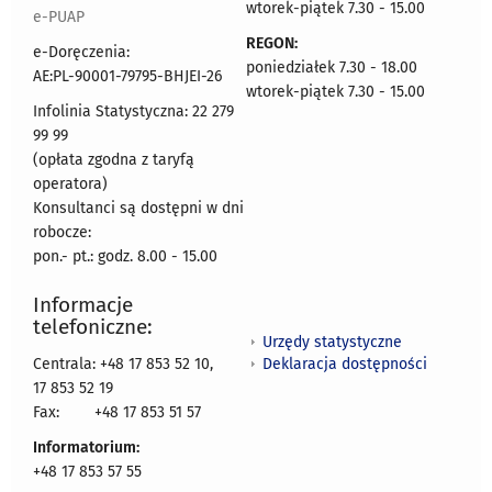
wtorek-piątek 7.30 - 15.00
e-PUAP
REGON:
e-Doręczenia:
poniedziałek 7.30 - 18.00
AE:PL-90001-79795-BHJEI-26
wtorek-piątek 7.30 - 15.00
Infolinia Statystyczna: 22 279
99 99
(opłata zgodna z taryfą
operatora)
Konsultanci są dostępni w dni
robocze:
pon.- pt.: godz. 8.00 - 15.00
Informacje
telefoniczne:
Urzędy statystyczne
Deklaracja dostępności
Centrala: +48 17 853 52 10,
17 853 52 19
Fax:
+48 17 853 51 57
Informatorium:
+48 17 853 57 55