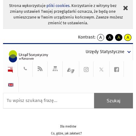
Strona wykorzystuje
pliki cookies
. Korzystanie z witryny bez
zmiany ustawień Twojej przeglądarki oznacza, że będą one
umieszczane w Twoim urządzeniu końcowym. Zawsze możesz
zmienić te ustawienia.
Kontrast:
A
A
A
A
kontrast
kontrast
kontrast
kontra
domyślny
biały
żółty
czarny
Urzędy Statystyczne
tekst
tekst
tekst
na
na
na
czarnym
czarnym
żółtym
Dla mediów
Co, gdzie, jak załatwić?