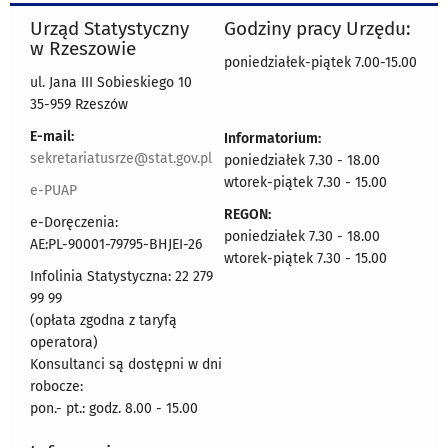
Urząd Statystyczny
Godziny pracy Urzędu:
w Rzeszowie
poniedziałek-piątek 7.00-15.00
ul. Jana III Sobieskiego 10
35-959 Rzeszów
E-mail:
Informatorium:
sekretariatusrze@stat.gov.pl
poniedziałek 7.30 - 18.00
wtorek-piątek 7.30 - 15.00
e-PUAP
REGON:
e-Doręczenia:
poniedziałek 7.30 - 18.00
AE:PL-90001-79795-BHJEI-26
wtorek-piątek 7.30 - 15.00
Infolinia Statystyczna: 22 279
99 99
(opłata zgodna z taryfą
operatora)
Konsultanci są dostępni w dni
robocze:
pon.- pt.: godz. 8.00 - 15.00