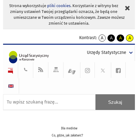
Strona wykorzystuje
pliki cookies
. Korzystanie z witryny bez
zmiany ustawień Twojej przeglądarki oznacza, że będą one
umieszczane w Twoim urządzeniu końcowym. Zawsze możesz
zmienić te ustawienia.
Kontrast:
A
A
A
A
kontrast
kontrast
kontrast
kontra
domyślny
biały
żółty
czarny
Urzędy Statystyczne
tekst
tekst
tekst
na
na
na
czarnym
czarnym
żółtym
Dla mediów
Co, gdzie, jak załatwić?