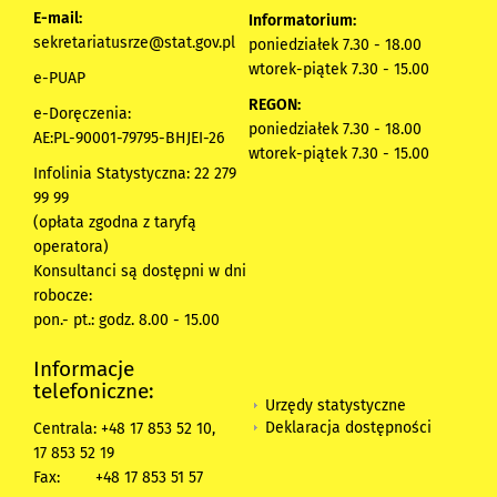
E-mail:
Informatorium:
sekretariatusrze@stat.gov.pl
poniedziałek 7.30 - 18.00
wtorek-piątek 7.30 - 15.00
e-PUAP
REGON:
e-Doręczenia:
poniedziałek 7.30 - 18.00
AE:PL-90001-79795-BHJEI-26
wtorek-piątek 7.30 - 15.00
Infolinia Statystyczna: 22 279
99 99
(opłata zgodna z taryfą
operatora)
Konsultanci są dostępni w dni
robocze:
pon.- pt.: godz. 8.00 - 15.00
Informacje
telefoniczne:
Urzędy statystyczne
Deklaracja dostępności
Centrala: +48 17 853 52 10,
17 853 52 19
Fax:
+48 17 853 51 57