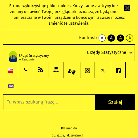
Strona wykorzystuje
pliki cookies
. Korzystanie z witryny bez
zmiany ustawień Twojej przeglądarki oznacza, że będą one
umieszczane w Twoim urządzeniu końcowym. Zawsze możesz
zmienić te ustawienia.
Kontrast:
A
A
A
A
kontrast
kontrast
kontrast
kontra
domyślny
biały
żółty
czarny
Urzędy Statystyczne
tekst
tekst
tekst
na
na
na
czarnym
czarnym
żółtym
Dla mediów
Co, gdzie, jak załatwić?