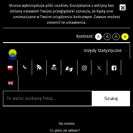
Strona wykorzystuje
pliki cookies
. Korzystanie z witryny bez
zmiany ustawień Twojej przeglądarki oznacza, że będą one
umieszczane w Twoim urządzeniu końcowym. Zawsze możesz
zmienić te ustawienia.
Kontrast:
A
A
A
A
kontrast
kontrast
kontrast
kontra
domyślny
biały
żółty
czarny
Urzędy Statystyczne
tekst
tekst
tekst
na
na
na
czarnym
czarnym
żółtym
Dla mediów
Co, gdzie, jak załatwić?