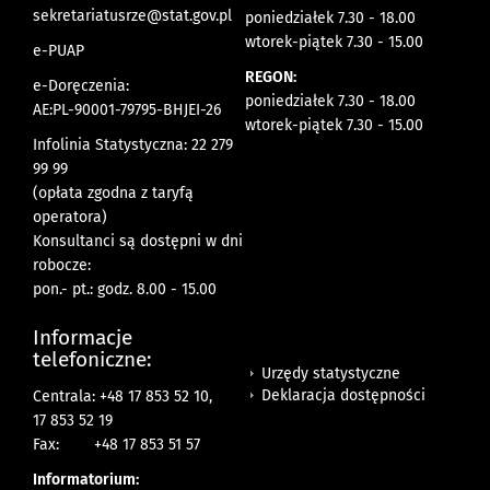
sekretariatusrze@stat.gov.pl
poniedziałek 7.30 - 18.00
wtorek-piątek 7.30 - 15.00
e-PUAP
REGON:
e-Doręczenia:
poniedziałek 7.30 - 18.00
AE:PL-90001-79795-BHJEI-26
wtorek-piątek 7.30 - 15.00
Infolinia Statystyczna: 22 279
99 99
(opłata zgodna z taryfą
operatora)
Konsultanci są dostępni w dni
robocze:
pon.- pt.: godz. 8.00 - 15.00
Informacje
telefoniczne:
Urzędy statystyczne
Deklaracja dostępności
Centrala: +48 17 853 52 10,
17 853 52 19
Fax:
+48 17 853 51 57
Informatorium: