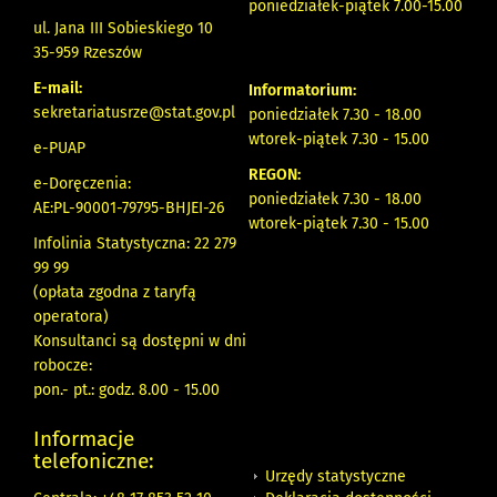
poniedziałek-piątek 7.00-15.00
ul. Jana III Sobieskiego 10
35-959 Rzeszów
E-mail:
Informatorium:
sekretariatusrze@stat.gov.pl
poniedziałek 7.30 - 18.00
wtorek-piątek 7.30 - 15.00
e-PUAP
REGON:
e-Doręczenia:
poniedziałek 7.30 - 18.00
AE:PL-90001-79795-BHJEI-26
wtorek-piątek 7.30 - 15.00
Infolinia Statystyczna: 22 279
99 99
(opłata zgodna z taryfą
operatora)
Konsultanci są dostępni w dni
robocze:
pon.- pt.: godz. 8.00 - 15.00
Informacje
telefoniczne:
Urzędy statystyczne