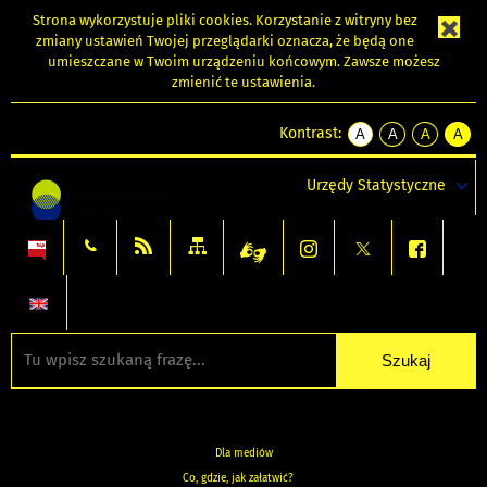
Strona wykorzystuje
pliki cookies
. Korzystanie z witryny bez
zmiany ustawień Twojej przeglądarki oznacza, że będą one
umieszczane w Twoim urządzeniu końcowym. Zawsze możesz
zmienić te ustawienia.
Kontrast:
A
A
A
A
kontrast
kontrast
kontrast
kontra
domyślny
biały
żółty
czarny
Urzędy Statystyczne
tekst
tekst
tekst
na
na
na
czarnym
czarnym
żółtym
Dla mediów
Co, gdzie, jak załatwić?