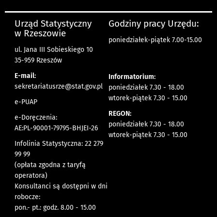
Urząd Statystyczny
Godziny pracy Urzędu:
w Rzeszowie
poniedziałek-piątek 7.00-15.00
ul. Jana III Sobieskiego 10
35-959 Rzeszów
E-mail:
Informatorium:
sekretariatusrze@stat.gov.pl
poniedziałek 7.30 - 18.00
wtorek-piątek 7.30 - 15.00
e-PUAP
REGON:
e-Doręczenia:
poniedziałek 7.30 - 18.00
AE:PL-90001-79795-BHJEI-26
wtorek-piątek 7.30 - 15.00
Infolinia Statystyczna: 22 279
99 99
(opłata zgodna z taryfą
operatora)
Konsultanci są dostępni w dni
robocze:
pon.- pt.: godz. 8.00 - 15.00