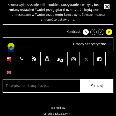
Strona wykorzystuje
pliki cookies
. Korzystanie z witryny bez
zmiany ustawień Twojej przeglądarki oznacza, że będą one
umieszczane w Twoim urządzeniu końcowym. Zawsze możesz
zmienić te ustawienia.
Kontrast:
A
A
A
A
kontrast
kontrast
kontrast
kontra
domyślny
biały
żółty
czarny
Urzędy Statystyczne
tekst
tekst
tekst
na
na
na
czarnym
czarnym
żółtym
Dla mediów
Co, gdzie, jak załatwić?