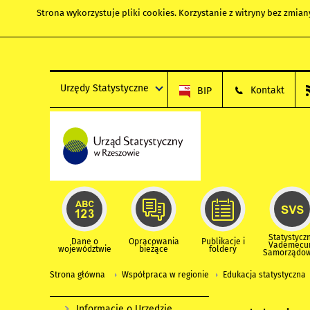
Strona wykorzystuje
pliki cookies
. Korzystanie z witryny bez zmi
Urzędy Statystyczne
Kontakt
BIP
Statystycz
Dane o
Opracowania
Publikacje i
Vademec
województwie
bieżące
foldery
Samorządo
Strona główna
Współpraca w regionie
Edukacja statystyczna
Informacje o Urzędzie