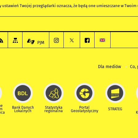
any ustawień Twojej przeglądarki oznacza, że będą one umieszczane w Twoi
PJM
Dla mediów
Co, 
ne
Bank Danych
Statystyka
Portal
um
STRATEG
Lokalnych
regionalna
Geostatystyczny
wca
K