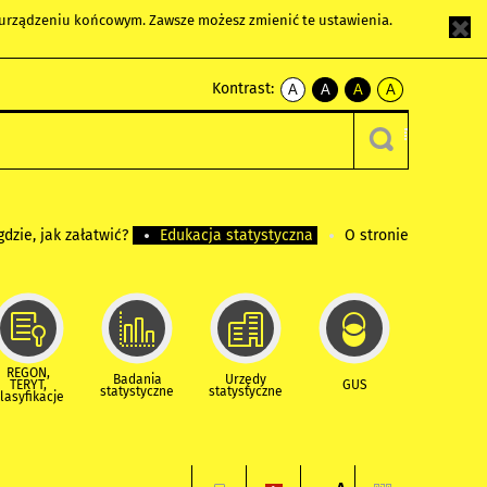
m urządzeniu końcowym. Zawsze możesz zmienić te ustawienia.
Kontrast:
A
A
A
A
kontrast
kontrast
kontrast
kontrast
domyślny
biały
żółty
czarny
tekst
tekst
tekst
na
na
na
czarnym
czarnym
żółtym
gdzie, jak załatwić?
Edukacja statystyczna
O stronie
REGON,
Badania
Urzędy
TERYT,
GUS
statystyczne
statystyczne
lasyfikacje