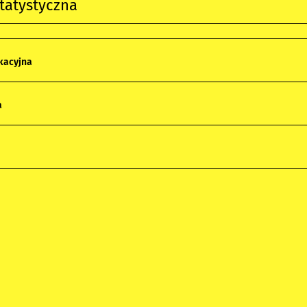
tatystyczna
kacyjna
a