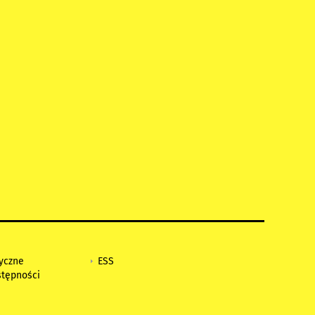
tyczne
ESS
stępności