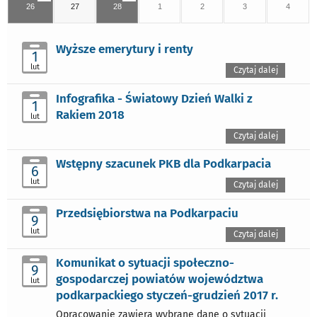
26
27
28
1
2
3
4
Wyższe emerytury i renty
1
lut
Czytaj dalej
Infografika - Światowy Dzień Walki z
1
Rakiem 2018
lut
Czytaj dalej
Wstępny szacunek PKB dla Podkarpacia
6
lut
Czytaj dalej
Przedsiębiorstwa na Podkarpaciu
9
lut
Czytaj dalej
Komunikat o sytuacji społeczno-
9
gospodarczej powiatów województwa
lut
podkarpackiego styczeń-grudzień 2017 r.
Opracowanie zawiera wybrane dane o sytuacji