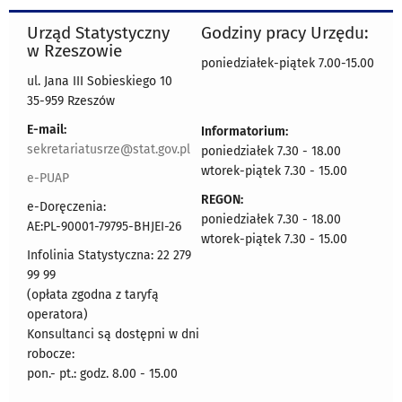
Urząd Statystyczny
Godziny pracy Urzędu:
w Rzeszowie
poniedziałek-piątek 7.00-15.00
ul. Jana III Sobieskiego 10
35-959 Rzeszów
E-mail:
Informatorium:
sekretariatusrze@stat.gov.pl
poniedziałek 7.30 - 18.00
wtorek-piątek 7.30 - 15.00
e-PUAP
REGON:
e-Doręczenia:
poniedziałek 7.30 - 18.00
AE:PL-90001-79795-BHJEI-26
wtorek-piątek 7.30 - 15.00
Infolinia Statystyczna: 22 279
99 99
(opłata zgodna z taryfą
operatora)
Konsultanci są dostępni w dni
robocze:
pon.- pt.: godz. 8.00 - 15.00