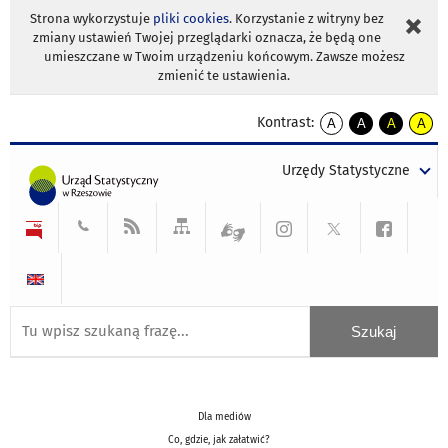
Strona wykorzystuje
pliki cookies
. Korzystanie z witryny bez
zmiany ustawień Twojej przeglądarki oznacza, że będą one
umieszczane w Twoim urządzeniu końcowym. Zawsze możesz
zmienić te ustawienia.
Kontrast:
A
A
A
A
kontrast
kontrast
kontrast
kontra
domyślny
biały
żółty
czarny
Urzędy Statystyczne
tekst
tekst
tekst
na
na
na
czarnym
czarnym
żółtym
Dla mediów
Co, gdzie, jak załatwić?