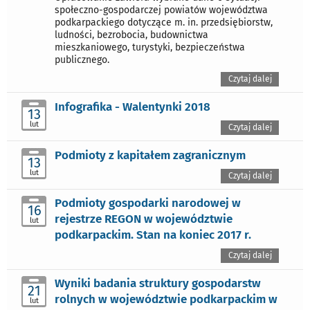
społeczno-gospodarczej powiatów województwa
podkarpackiego dotyczące m. in. przedsiębiorstw,
ludności, bezrobocia, budownictwa
mieszkaniowego, turystyki, bezpieczeństwa
publicznego.
Czytaj dalej
Infografika - Walentynki 2018
13
lut
Czytaj dalej
Podmioty z kapitałem zagranicznym
13
lut
Czytaj dalej
Podmioty gospodarki narodowej w
16
rejestrze REGON w województwie
lut
podkarpackim. Stan na koniec 2017 r.
Czytaj dalej
Wyniki badania struktury gospodarstw
21
rolnych w województwie podkarpackim w
lut