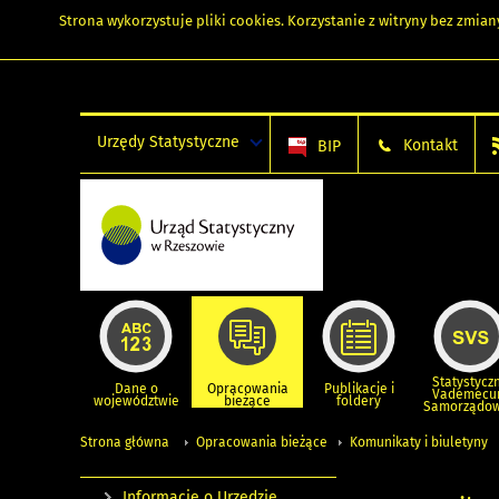
Strona wykorzystuje
pliki cookies
. Korzystanie z witryny bez zmi
Urzędy Statystyczne
Kontakt
BIP
Statystycz
Dane o
Opracowania
Publikacje i
Vademec
województwie
bieżące
foldery
Samorządo
Strona główna
Opracowania bieżące
Komunikaty i biuletyny
Informacje o Urzędzie