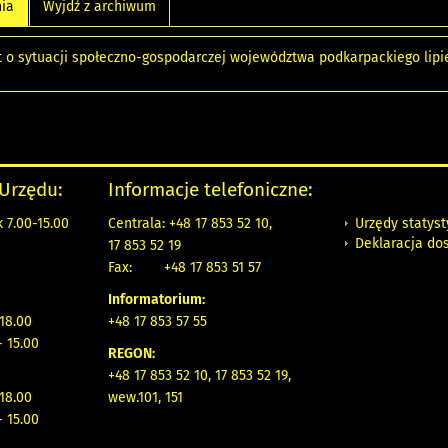
nia
Wyjdź z archiwum
 o sytuacji społeczno-gospodarczej województwa podkarpackiego lipie
 Urzędu:
Informacje telefoniczne:
Urzędy statys
 7.00-15.00
Centrala: +48 17 853 52 10,
Deklaracja do
17 853 52 19
Fax:
+48 17 853 51 57
Informatorium:
 18.00
+48 17 853 57 55
- 15.00
REGON:
+48 17 853 52 10, 17 853 52 19,
 18.00
wew.101, 151
- 15.00