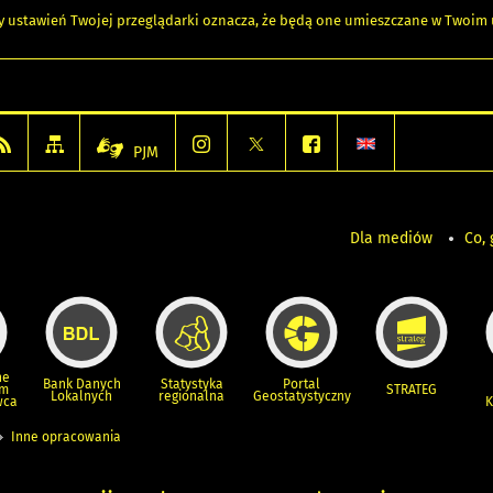
any ustawień Twojej przeglądarki oznacza, że będą one umieszczane w Twoi
PJM
Dla mediów
Co, 
ne
Bank Danych
Statystyka
Portal
um
STRATEG
Lokalnych
regionalna
Geostatystyczny
wca
K
Inne opracowania