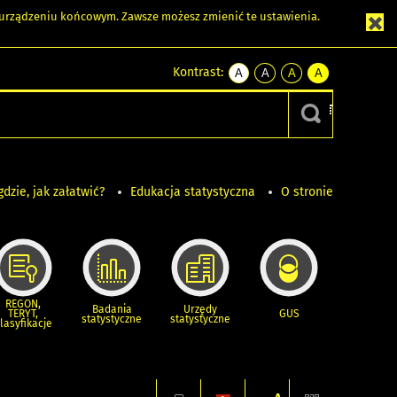
m urządzeniu końcowym. Zawsze możesz zmienić te ustawienia.
Kontrast:
A
A
A
A
kontrast
kontrast
kontrast
kontrast
domyślny
biały
żółty
czarny
tekst
tekst
tekst
na
na
na
czarnym
czarnym
żółtym
gdzie, jak załatwić?
Edukacja statystyczna
O stronie
REGON,
Badania
Urzędy
TERYT,
GUS
statystyczne
statystyczne
lasyfikacje