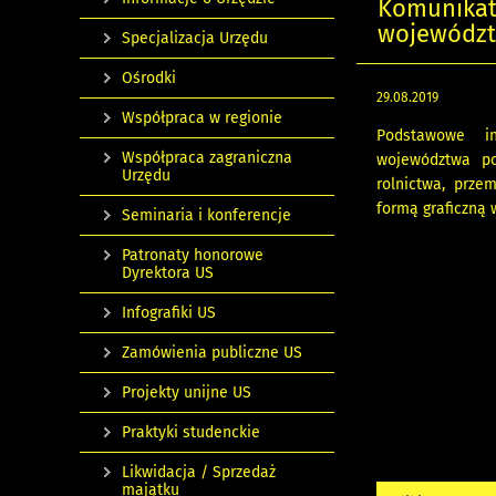
Komunikat 
województw
Specjalizacja Urzędu
Ośrodki
29.08.2019
Współpraca w regionie
Podstawowe in
Współpraca zagraniczna
województwa po
Urzędu
rolnictwa, prze
formą graficzną 
Seminaria i konferencje
Patronaty honorowe
Dyrektora US
Infografiki US
Zamówienia publiczne US
Projekty unijne US
Praktyki studenckie
Likwidacja / Sprzedaż
majątku