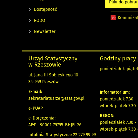
Pliki do pobra
Dostępność
Komunikat
RODO
Newsletter
Urząd Statystyczny
Godziny pracy
w Rzeszowie
poniedziałek-piątek
ul. Jana III Sobieskiego 10
35-959 Rzeszów
E-mail:
Informatorium:
sekretariatusrze@stat.gov.pl
poniedziałek 7.30 -
wtorek-piątek 7.30 
e-PUAP
REGON:
e-Doręczenia:
poniedziałek 7.30 -
AE:PL-90001-79795-BHJEI-26
wtorek-piątek 7.30 
Infolinia Statystyczna: 22 279 99 99