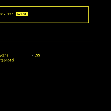
c 2019 r.
1.04 MB
tyczne
ESS
stępności