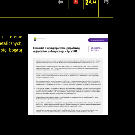
A
A
A
na terenie
talicznych,
 się bogatą