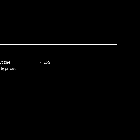
tyczne
ESS
stępności