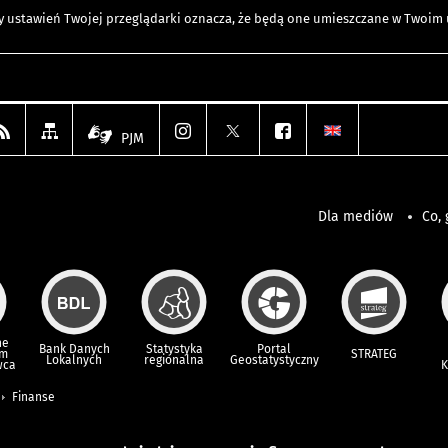
any ustawień Twojej przeglądarki oznacza, że będą one umieszczane w Twoi
PJM
Dla mediów
Co, 
ne
Bank Danych
Statystyka
Portal
um
STRATEG
Lokalnych
regionalna
Geostatystyczny
wca
K
Finanse