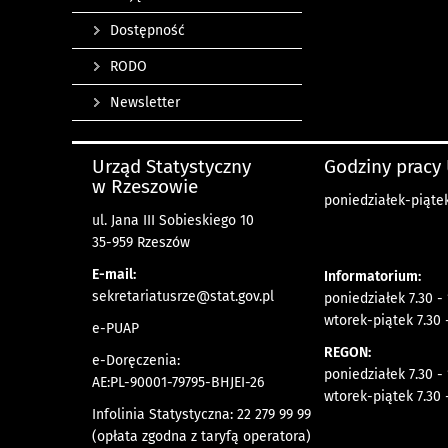
Dostępność
RODO
Newsletter
Urząd Statystyczny
Godziny pracy
w Rzeszowie
poniedziałek-piątek
ul. Jana III Sobieskiego 10
35-959 Rzeszów
E-mail:
Informatorium:
sekretariatusrze@stat.gov.pl
poniedziałek 7.30 -
wtorek-piątek 7.30 
e-PUAP
REGON:
e-Doręczenia:
poniedziałek 7.30 -
AE:PL-90001-79795-BHJEI-26
wtorek-piątek 7.30 
Infolinia Statystyczna: 22 279 99 99
(opłata zgodna z taryfą operatora)