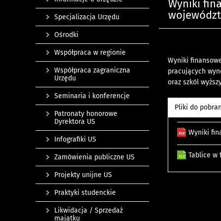
Wyniki fin
województ
Specjalizacja Urzędu
Ośrodki
Współpraca w regionie
Wyniki finansow
Współpraca zagraniczna
pracujących wyno
Urzędu
oraz szkól wyższ
Seminaria i konferencje
Pliki do pobra
Patronaty honorowe
Dyrektora US
Wyniki fi
Infografiki US
Tablice w
Zamówienia publiczne US
Projekty unijne US
Praktyki studenckie
Likwidacja / Sprzedaż
majątku