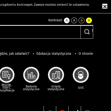
m urządzeniu końcowym. Zawsze możesz zmienić te ustawienia.
Kontrast:
A
A
A
A
kontrast
kontrast
kontrast
kontrast
domyślny
biały
żółty
czarny
tekst
tekst
tekst
na
na
na
czarnym
czarnym
żółtym
gdzie, jak załatwić?
Edukacja statystyczna
O stronie
REGON,
Badania
Urzędy
TERYT,
GUS
statystyczne
statystyczne
lasyfikacje