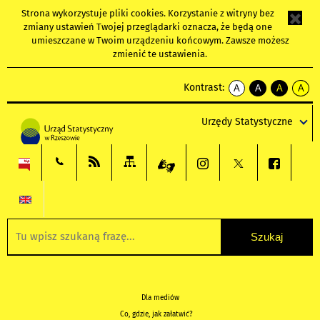
Strona wykorzystuje
pliki cookies
. Korzystanie z witryny bez
zmiany ustawień Twojej przeglądarki oznacza, że będą one
umieszczane w Twoim urządzeniu końcowym. Zawsze możesz
zmienić te ustawienia.
Kontrast:
A
A
A
A
kontrast
kontrast
kontrast
kontra
domyślny
biały
żółty
czarny
Urzędy Statystyczne
tekst
tekst
tekst
na
na
na
czarnym
czarnym
żółtym
Dla mediów
Co, gdzie, jak załatwić?