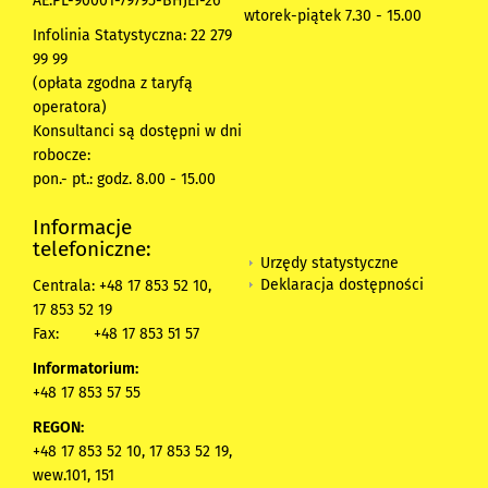
AE:PL-90001-79795-BHJEI-26
wtorek-piątek 7.30 - 15.00
Infolinia Statystyczna: 22 279
99 99
(opłata zgodna z taryfą
operatora)
Konsultanci są dostępni w dni
robocze:
pon.- pt.: godz. 8.00 - 15.00
Informacje
telefoniczne:
Urzędy statystyczne
Deklaracja dostępności
Centrala: +48 17 853 52 10,
17 853 52 19
Fax:
+48 17 853 51 57
Informatorium:
+48 17 853 57 55
REGON:
+48 17 853 52 10, 17 853 52 19,
wew.101, 151