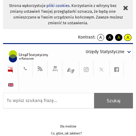
Strona wykorzystuje
pliki cookies
. Korzystanie z witryny bez
zmiany ustawień Twojej przeglądarki oznacza, że będą one
umieszczane w Twoim urządzeniu końcowym. Zawsze możesz
zmienić te ustawienia.
Kontrast:
A
A
A
A
kontrast
kontrast
kontrast
kontra
domyślny
biały
żółty
czarny
Urzędy Statystyczne
tekst
tekst
tekst
na
na
na
czarnym
czarnym
żółtym
Dla mediów
Co, gdzie, jak załatwić?