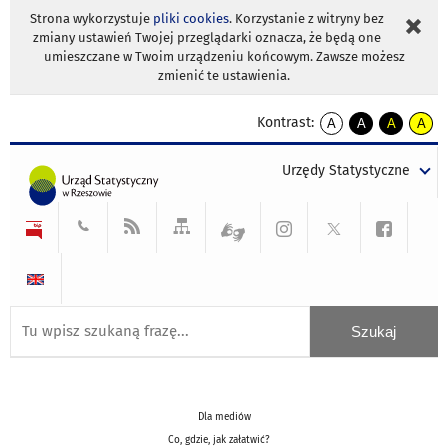
Strona wykorzystuje
pliki cookies
. Korzystanie z witryny bez
zmiany ustawień Twojej przeglądarki oznacza, że będą one
umieszczane w Twoim urządzeniu końcowym. Zawsze możesz
zmienić te ustawienia.
Kontrast:
A
A
A
A
kontrast
kontrast
kontrast
kontra
domyślny
biały
żółty
czarny
Urzędy Statystyczne
tekst
tekst
tekst
na
na
na
czarnym
czarnym
żółtym
Dla mediów
Co, gdzie, jak załatwić?