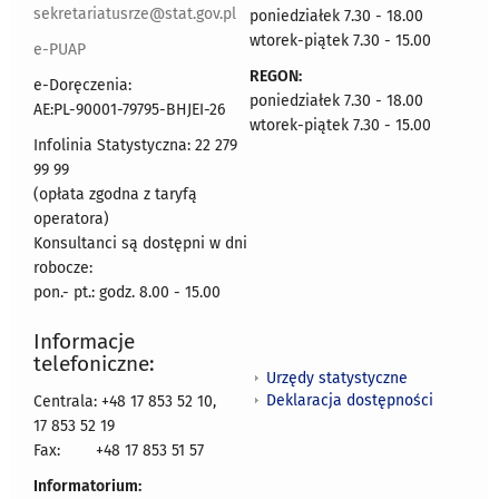
sekretariatusrze@stat.gov.pl
poniedziałek 7.30 - 18.00
wtorek-piątek 7.30 - 15.00
e-PUAP
REGON:
e-Doręczenia:
poniedziałek 7.30 - 18.00
AE:PL-90001-79795-BHJEI-26
wtorek-piątek 7.30 - 15.00
Infolinia Statystyczna: 22 279
99 99
(opłata zgodna z taryfą
operatora)
Konsultanci są dostępni w dni
robocze:
pon.- pt.: godz. 8.00 - 15.00
Informacje
telefoniczne:
Urzędy statystyczne
Deklaracja dostępności
Centrala: +48 17 853 52 10,
17 853 52 19
Fax:
+48 17 853 51 57
Informatorium: