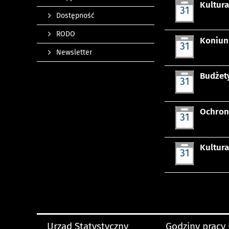
Kultur
31
Dostępność
sier
RODO
Koniun
31
Newsletter
sier
Budżet
31
sier
Ochron
31
sier
Kultur
31
sier
Urząd Statystyczny
Godziny pracy