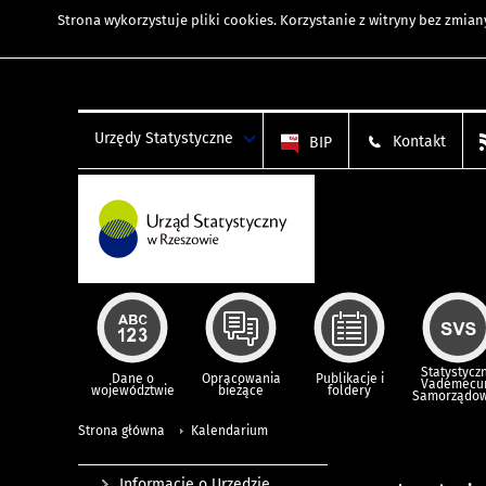
Strona wykorzystuje
pliki cookies
. Korzystanie z witryny bez zmi
Urzędy Statystyczne
Kontakt
BIP
Statystycz
Dane o
Opracowania
Publikacje i
Vademec
województwie
bieżące
foldery
Samorządo
Strona główna
Kalendarium
Informacje o Urzędzie