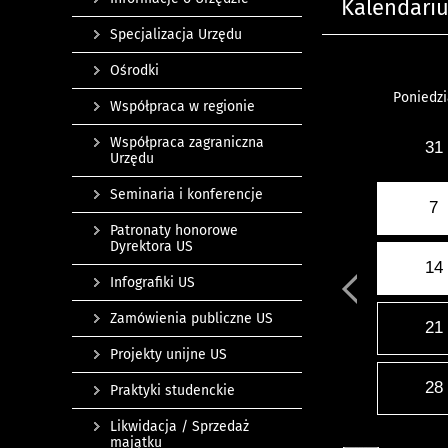
Kalendari
Specjalizacja Urzędu
Ośrodki
Poniedzi
Współpraca w regionie
Współpraca zagraniczna
31
Urzędu
Seminaria i konferencje
7
Patronaty honorowe
Dyrektora US
14
Infografiki US
Zamówienia publiczne US
21
Projekty unijne US
28
Praktyki studenckie
Likwidacja / Sprzedaż
majątku