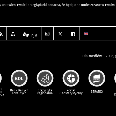
any ustawień Twojej przeglądarki oznacza, że będą one umieszczane w Twoi
PJM
Dla mediów
Co, 
ne
Bank Danych
Statystyka
Portal
um
STRATEG
Lokalnych
regionalna
Geostatystyczny
wca
K