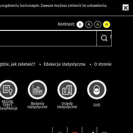
m urządzeniu końcowym. Zawsze możesz zmienić te ustawienia.
Kontrast:
A
A
A
A
kontrast
kontrast
kontrast
kontrast
domyślny
biały
żółty
czarny
tekst
tekst
tekst
na
na
na
czarnym
czarnym
żółtym
gdzie, jak załatwić?
Edukacja statystyczna
O stronie
REGON,
Badania
Urzędy
TERYT,
GUS
statystyczne
statystyczne
lasyfikacje