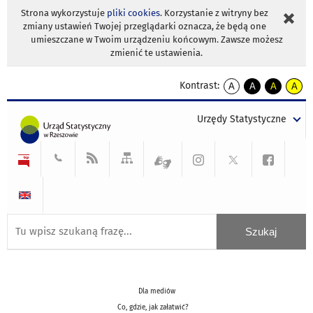
Strona wykorzystuje
pliki cookies
. Korzystanie z witryny bez
zmiany ustawień Twojej przeglądarki oznacza, że będą one
umieszczane w Twoim urządzeniu końcowym. Zawsze możesz
zmienić te ustawienia.
Kontrast:
A
A
A
A
kontrast
kontrast
kontrast
kontra
domyślny
biały
żółty
czarny
Urzędy Statystyczne
tekst
tekst
tekst
na
na
na
czarnym
czarnym
żółtym
Dla mediów
Co, gdzie, jak załatwić?