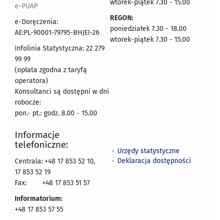
wtorek-piątek 7.30 - 15.00
e-PUAP
REGON:
e-Doręczenia:
poniedziałek 7.30 - 18.00
AE:PL-90001-79795-BHJEI-26
wtorek-piątek 7.30 - 15.00
Infolinia Statystyczna: 22 279
99 99
(opłata zgodna z taryfą
operatora)
Konsultanci są dostępni w dni
robocze:
pon.- pt.: godz. 8.00 - 15.00
Informacje
telefoniczne:
Urzędy statystyczne
Deklaracja dostępności
Centrala: +48 17 853 52 10,
17 853 52 19
Fax:
+48 17 853 51 57
Informatorium:
+48 17 853 57 55