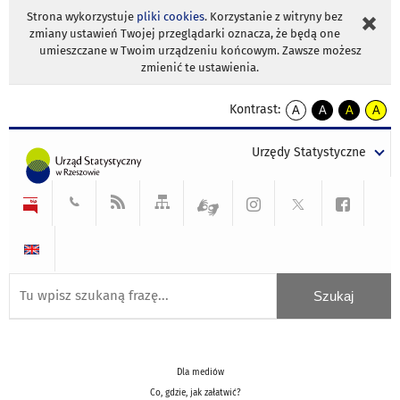
Strona wykorzystuje
pliki cookies
. Korzystanie z witryny bez
zmiany ustawień Twojej przeglądarki oznacza, że będą one
umieszczane w Twoim urządzeniu końcowym. Zawsze możesz
zmienić te ustawienia.
Kontrast:
A
A
A
A
kontrast
kontrast
kontrast
kontra
domyślny
biały
żółty
czarny
Urzędy Statystyczne
tekst
tekst
tekst
na
na
na
czarnym
czarnym
żółtym
Dla mediów
Co, gdzie, jak załatwić?