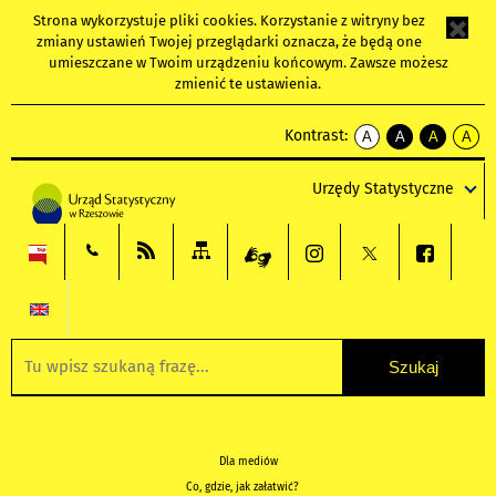
Strona wykorzystuje
pliki cookies
. Korzystanie z witryny bez
zmiany ustawień Twojej przeglądarki oznacza, że będą one
umieszczane w Twoim urządzeniu końcowym. Zawsze możesz
zmienić te ustawienia.
Kontrast:
A
A
A
A
kontrast
kontrast
kontrast
kontra
domyślny
biały
żółty
czarny
Urzędy Statystyczne
tekst
tekst
tekst
na
na
na
czarnym
czarnym
żółtym
Dla mediów
Co, gdzie, jak załatwić?