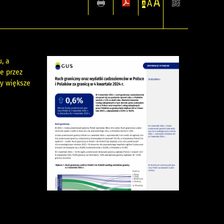
A
A
A
, a
e przez
ły większe