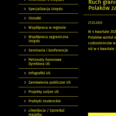
Ruch grani
Polaków za
Specjalizacja Urzędu
Ośrodki
27.03.2025
Współpraca w regionie
W 4 kwartale 202
Współpraca zagraniczna
Polaków wzrósł o
Urzędu
cudzoziemców w P
niż w 4 kwartale 
Seminaria i konferencje
Patronaty honorowe
Dyrektora US
Infografiki US
Zamówienia publiczne US
Projekty unijne US
Praktyki studenckie
Likwidacja / Sprzedaż
majątku