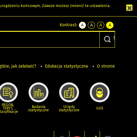
m urządzeniu końcowym. Zawsze możesz zmienić te ustawienia.
Kontrast:
A
A
A
A
kontrast
kontrast
kontrast
kontrast
domyślny
biały
żółty
czarny
tekst
tekst
tekst
na
na
na
czarnym
czarnym
żółtym
gdzie, jak załatwić?
Edukacja statystyczna
O stronie
REGON,
Badania
Urzędy
TERYT,
GUS
statystyczne
statystyczne
lasyfikacje