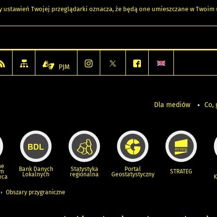
any ustawień Twojej przeglądarki oznacza, że będą one umieszczane w Twoi
PJM
Dla mediów
Co, 
ne
Bank Danych
Statystyka
Portal
um
STRATEG
Lokalnych
regionalna
Geostatystyczny
wca
K
Obszary przygraniczne