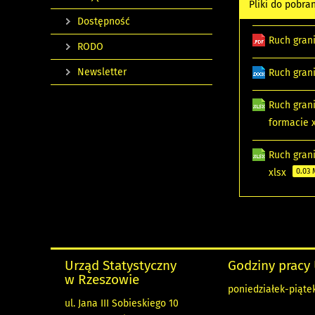
Pliki do pobra
Dostępność
Ruch gran
RODO
Newsletter
Ruch gran
Ruch gran
formacie 
Ruch gran
xlsx
0.03
Urząd Statystyczny
Godziny pracy
w Rzeszowie
poniedziałek-piątek
ul. Jana III Sobieskiego 10