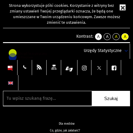
Strona wykorzystuje
pliki cookies
. Korzystanie z witryny bez
zmiany ustawień Twojej przeglądarki oznacza, że będą one
umieszczane w Twoim urządzeniu końcowym. Zawsze możesz
zmienić te ustawienia.
Kontrast:
A
A
A
A
kontrast
kontrast
kontrast
kontra
domyślny
biały
żółty
czarny
Urzędy Statystyczne
tekst
tekst
tekst
na
na
na
czarnym
czarnym
żółtym
Dla mediów
Co, gdzie, jak załatwić?