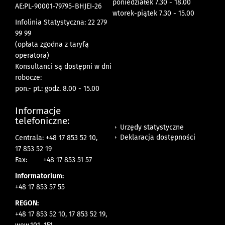
poniedziałek 7.30 - 18.00
AE:PL-90001-79795-BHJEI-26
wtorek-piątek 7.30 - 15.00
Infolinia Statystyczna: 22 279
99 99
(opłata zgodna z taryfą
operatora)
Konsultanci są dostępni w dni
robocze:
pon.- pt.: godz. 8.00 - 15.00
Informacje
telefoniczne:
Urzędy statystyczne
Deklaracja dostępności
Centrala: +48 17 853 52 10,
17 853 52 19
Fax:
+48 17 853 51 57
Informatorium:
+48 17 853 57 55
REGON:
+48 17 853 52 10, 17 853 52 19,