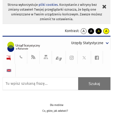
Strona wykorzystuje
pliki cookies
. Korzystanie z witryny bez
zmiany ustawień Twojej przeglądarki oznacza, że będą one
umieszczane w Twoim urządzeniu końcowym. Zawsze możesz
zmienić te ustawienia.
Kontrast:
A
A
A
A
kontrast
kontrast
kontrast
kontra
domyślny
biały
żółty
czarny
Urzędy Statystyczne
tekst
tekst
tekst
na
na
na
czarnym
czarnym
żółtym
Dla mediów
Co, gdzie, jak załatwić?