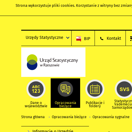
Strona wykorzystuje
pliki cookies
. Korzystanie z witryny bez zmi
Urzędy Statystyczne
Kontakt
BIP
Statystycz
Dane o
Opracowania
Publikacje i
Vademec
województwie
bieżące
foldery
Samorządo
Strona główna
Opracowania bieżące
Opracowania sygnalne
Informacje o Urzędzie