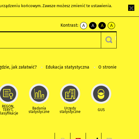
m urządzeniu końcowym. Zawsze możesz zmienić te ustawienia.
Kontrast:
A
A
A
A
kontrast
kontrast
kontrast
kontrast
domyślny
biały
żółty
czarny
tekst
tekst
tekst
na
na
na
czarnym
czarnym
żółtym
gdzie, jak załatwić?
Edukacja statystyczna
O stronie
REGON,
Badania
Urzędy
TERYT,
GUS
statystyczne
statystyczne
lasyfikacje