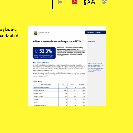
A
A
A
wykazały,
ba działań