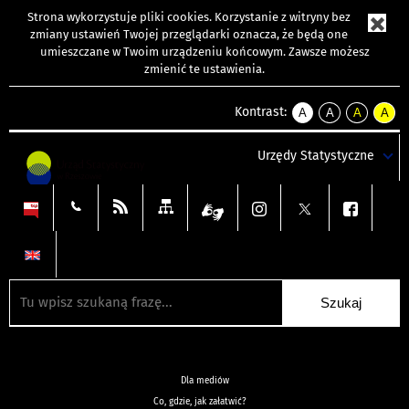
Strona wykorzystuje
pliki cookies
. Korzystanie z witryny bez
zmiany ustawień Twojej przeglądarki oznacza, że będą one
umieszczane w Twoim urządzeniu końcowym. Zawsze możesz
zmienić te ustawienia.
Kontrast:
A
A
A
A
kontrast
kontrast
kontrast
kontra
domyślny
biały
żółty
czarny
Urzędy Statystyczne
tekst
tekst
tekst
na
na
na
czarnym
czarnym
żółtym
Dla mediów
Co, gdzie, jak załatwić?