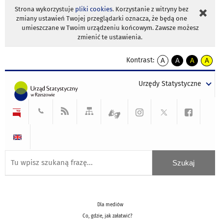
Strona wykorzystuje
pliki cookies
. Korzystanie z witryny bez
zmiany ustawień Twojej przeglądarki oznacza, że będą one
umieszczane w Twoim urządzeniu końcowym. Zawsze możesz
zmienić te ustawienia.
Kontrast:
A
A
A
A
kontrast
kontrast
kontrast
kontra
domyślny
biały
żółty
czarny
Urzędy Statystyczne
tekst
tekst
tekst
na
na
na
czarnym
czarnym
żółtym
Dla mediów
Co, gdzie, jak załatwić?