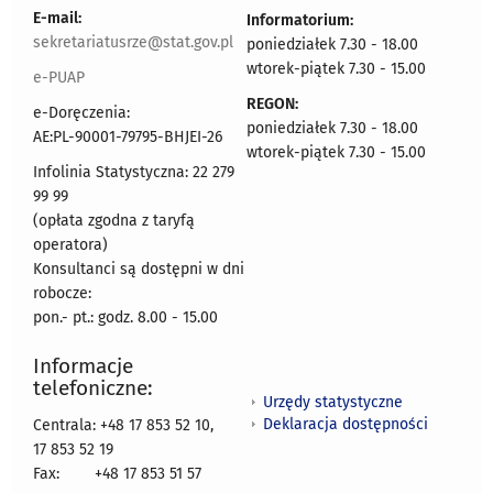
E-mail:
Informatorium:
sekretariatusrze@stat.gov.pl
poniedziałek 7.30 - 18.00
wtorek-piątek 7.30 - 15.00
e-PUAP
REGON:
e-Doręczenia:
poniedziałek 7.30 - 18.00
AE:PL-90001-79795-BHJEI-26
wtorek-piątek 7.30 - 15.00
Infolinia Statystyczna: 22 279
99 99
(opłata zgodna z taryfą
operatora)
Konsultanci są dostępni w dni
robocze:
pon.- pt.: godz. 8.00 - 15.00
Informacje
telefoniczne:
Urzędy statystyczne
Deklaracja dostępności
Centrala: +48 17 853 52 10,
17 853 52 19
Fax:
+48 17 853 51 57