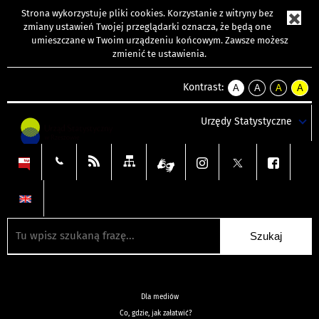
Strona wykorzystuje
pliki cookies
. Korzystanie z witryny bez
zmiany ustawień Twojej przeglądarki oznacza, że będą one
umieszczane w Twoim urządzeniu końcowym. Zawsze możesz
zmienić te ustawienia.
Kontrast:
A
A
A
A
kontrast
kontrast
kontrast
kontra
domyślny
biały
żółty
czarny
Urzędy Statystyczne
tekst
tekst
tekst
na
na
na
czarnym
czarnym
żółtym
Dla mediów
Co, gdzie, jak załatwić?