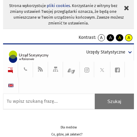
Strona wykorzystuje
pliki cookies
. Korzystanie z witryny bez
zmiany ustawień Twojej przeglądarki oznacza, że będą one
umieszczane w Twoim urządzeniu końcowym. Zawsze możesz
zmienić te ustawienia.
Kontrast:
A
A
A
A
kontrast
kontrast
kontrast
kontra
domyślny
biały
żółty
czarny
Urzędy Statystyczne
tekst
tekst
tekst
na
na
na
czarnym
czarnym
żółtym
Dla mediów
Co, gdzie, jak załatwić?