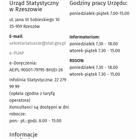
Urząd Statystyczny
Godziny pracy Urzędu:
w Rzeszowie
poniedziałek-piątek 7.00-15.00
ul. Jana III Sobieskiego 10
35-959 Rzeszów
E-mail:
Informatorium:
sekretariatusrze@stat.gov.pl
poniedziałek 7.30 - 18.00
wtorek-piątek 7.30 - 15.00
e-PUAP
REGON:
e-Doręczenia:
poniedziałek 7.30 - 18.00
AE:PL-90001-79795-BHJEI-26
wtorek-piątek 7.30 - 15.00
Infolinia Statystyczna: 22 279
99 99
(opłata zgodna z taryfą
operatora)
Konsultanci są dostępni w dni
robocze:
pon.- pt.: godz. 8.00 - 15.00
Informacje