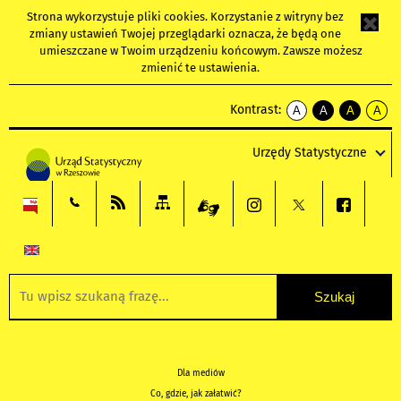
Strona wykorzystuje
pliki cookies
. Korzystanie z witryny bez
zmiany ustawień Twojej przeglądarki oznacza, że będą one
umieszczane w Twoim urządzeniu końcowym. Zawsze możesz
zmienić te ustawienia.
Kontrast:
A
A
A
A
kontrast
kontrast
kontrast
kontra
domyślny
biały
żółty
czarny
Urzędy Statystyczne
tekst
tekst
tekst
na
na
na
czarnym
czarnym
żółtym
Dla mediów
Co, gdzie, jak załatwić?