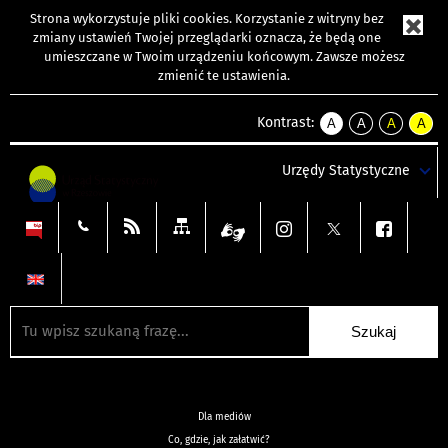
Strona wykorzystuje
pliki cookies
. Korzystanie z witryny bez
zmiany ustawień Twojej przeglądarki oznacza, że będą one
umieszczane w Twoim urządzeniu końcowym. Zawsze możesz
zmienić te ustawienia.
Kontrast:
A
A
A
A
kontrast
kontrast
kontrast
kontra
domyślny
biały
żółty
czarny
Urzędy Statystyczne
tekst
tekst
tekst
na
na
na
czarnym
czarnym
żółtym
Dla mediów
Co, gdzie, jak załatwić?