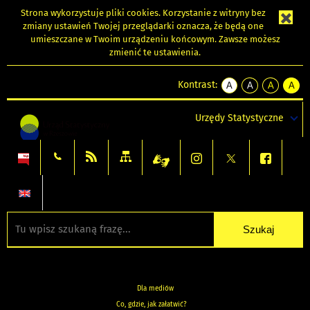
Strona wykorzystuje
pliki cookies
. Korzystanie z witryny bez
zmiany ustawień Twojej przeglądarki oznacza, że będą one
umieszczane w Twoim urządzeniu końcowym. Zawsze możesz
zmienić te ustawienia.
Kontrast:
A
A
A
A
kontrast
kontrast
kontrast
kontra
domyślny
biały
żółty
czarny
Urzędy Statystyczne
tekst
tekst
tekst
na
na
na
czarnym
czarnym
żółtym
Dla mediów
Co, gdzie, jak załatwić?