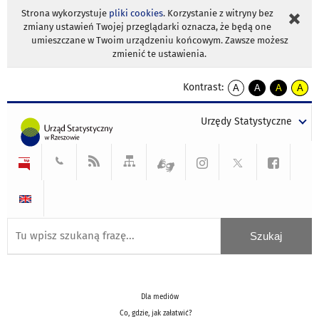
Strona wykorzystuje
pliki cookies
. Korzystanie z witryny bez
zmiany ustawień Twojej przeglądarki oznacza, że będą one
umieszczane w Twoim urządzeniu końcowym. Zawsze możesz
zmienić te ustawienia.
Kontrast:
A
A
A
A
kontrast
kontrast
kontrast
kontra
domyślny
biały
żółty
czarny
Urzędy Statystyczne
tekst
tekst
tekst
na
na
na
czarnym
czarnym
żółtym
Dla mediów
Co, gdzie, jak załatwić?