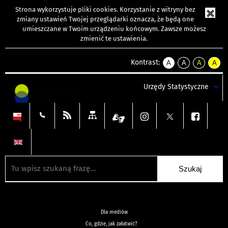
Strona wykorzystuje
pliki cookies
. Korzystanie z witryny bez
zmiany ustawień Twojej przeglądarki oznacza, że będą one
umieszczane w Twoim urządzeniu końcowym. Zawsze możesz
zmienić te ustawienia.
Kontrast:
A
A
A
A
kontrast
kontrast
kontrast
kontra
domyślny
biały
żółty
czarny
Urzędy Statystyczne
tekst
tekst
tekst
na
na
na
czarnym
czarnym
żółtym
Dla mediów
Co, gdzie, jak załatwić?